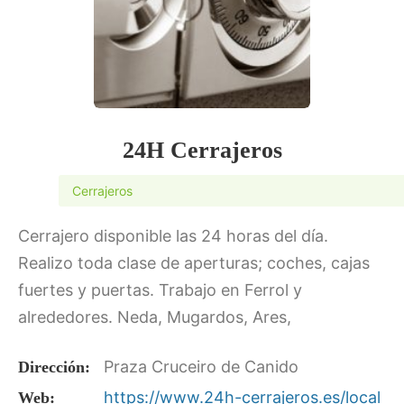
24H Cerrajeros
Cerrajeros
Cerrajero disponible las 24 horas del día.
Realizo toda clase de aperturas; coches, cajas
fuertes y puertas. Trabajo en Ferrol y
alrededores. Neda, Mugardos, Ares,
Pontedeume, Narón, Valdoviño, Fene,…. Precios
Praza Cruceiro de Canido
Dirección:
económicos y garantía en cada servicio.…
https://www.24h-cerrajeros.es/local
Web: