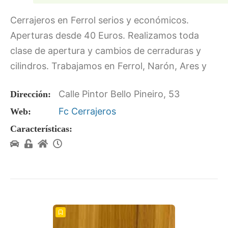
Cerrajeros en Ferrol serios y económicos.
Aperturas desde 40 Euros. Realizamos toda
clase de apertura y cambios de cerraduras y
cilindros. Trabajamos en Ferrol, Narón, Ares y
demás localidades cercanas.Damos garantía de
Calle Pintor Bello Pineiro, 53
Dirección:
cada servicio realizado.
Fc Cerrajeros
Web:
Características: