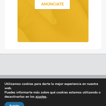
Contacto
Política de Cookies
Utilizamos cookies para darte la mejor experiencia en nuestra
web.
Términos y Condiciones
Política de privacidad
Puedes informarte más sobre qué cookies estamos utilizando o
desactivarlas en los
ajustes
.
© Diseño Paginas Web Iván González.
Todos los derechos
Aceptar
reservados.