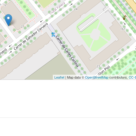
Leaflet
| Map data ©
OpenStreetMap
contributors,
CC-