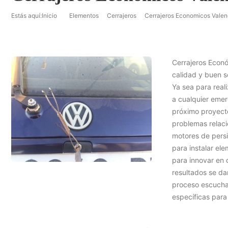
Estás aquí:
Inicio
Elementos
Cerrajeros
Cerrajeros Economicos Valen
Cerrajeros Econó
calidad y buen s
Ya sea para real
a cualquier emer
próximo proyecto
problemas relaci
motores de persi
para instalar el
para innovar en 
resultados se da
proceso escuchar
específicas para 