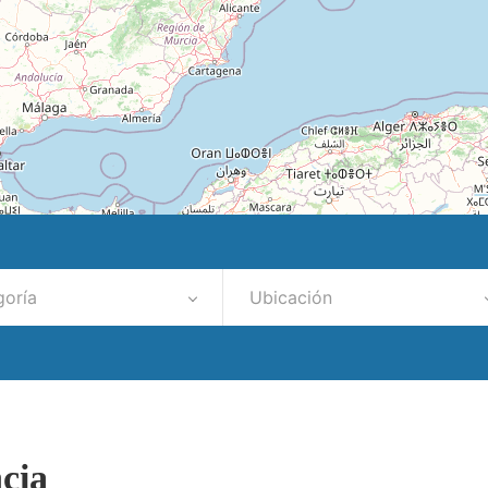
goría
Ubicación
cia