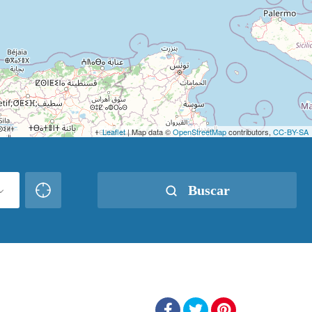
Leaflet
| Map data ©
OpenStreetMap
contributors,
CC-BY-SA
Buscar