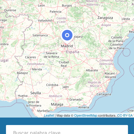
Leaflet
| Map data ©
OpenStreetMap
contributors,
CC-BY-SA