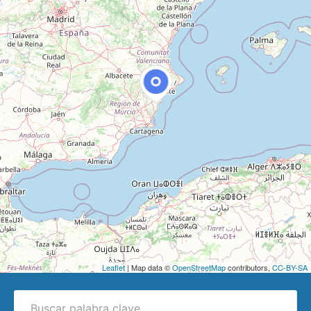
Leaflet
| Map data ©
OpenStreetMap
contributors,
CC-BY-SA