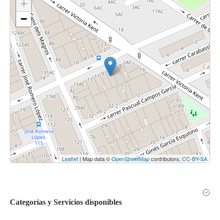
+
−
Leaflet
| Map data ©
OpenStreetMap
contributors,
CC-BY-SA
Categorías y Servicios disponibles